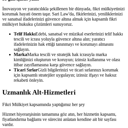
İnovasyon ve yaratıcılıkla şekillenen bir dünyada, fikri mülkiyetinizi
korumak hayati önem taşır. Sari Law'da, fikirlerinizi, yeniliklerinizi
ve sanatsal ifadelerinizi güvence altına almak için kapsamlı fikri
mülkiyet hukuku çözümleri sunuyoruz.
Telif Hakkı
Edebi, sanatsal ve müzikal eserlerinizi telif hakkı
tescili ve icrası yoluyla güvence altına alın; yaratıcı
ifadelerinizin hak ettiği tanınmayı ve korumayı almasını
sağlayın.
Marka
Marka tescili ve stratejik hak icrasıyla marka
kimliğinizi oluşturun ve koruyun; izinsiz kullanıma ve olası
itibar zayıflamasına karşı güvence sağlayın.
Ticari Sırlar
Gizli bilgilerinizi ve ticari sırlarınızı korumak
için kapsamlı stratejiler uygulayın; izinsiz ifşayı ve haksız
rekabeti önleyin.
Uzmanlık Alt-Hizmetleri
Fikri Mülkiyet kapsamında yaptığımız her şey
Hizmet hiyerarşisinin tamamına göz atın, her hizmetin kapsamı,
fiyatlandırma bağlamı ve sürecini anlatan kendine ait bir sayfası
vardır.