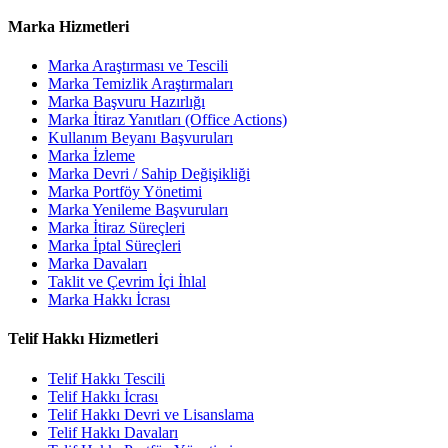
Marka Hizmetleri
Marka Araştırması ve Tescili
Marka Temizlik Araştırmaları
Marka Başvuru Hazırlığı
Marka İtiraz Yanıtları (Office Actions)
Kullanım Beyanı Başvuruları
Marka İzleme
Marka Devri / Sahip Değişikliği
Marka Portföy Yönetimi
Marka Yenileme Başvuruları
Marka İtiraz Süreçleri
Marka İptal Süreçleri
Marka Davaları
Taklit ve Çevrim İçi İhlal
Marka Hakkı İcrası
Telif Hakkı Hizmetleri
Telif Hakkı Tescili
Telif Hakkı İcrası
Telif Hakkı Devri ve Lisanslama
Telif Hakkı Davaları