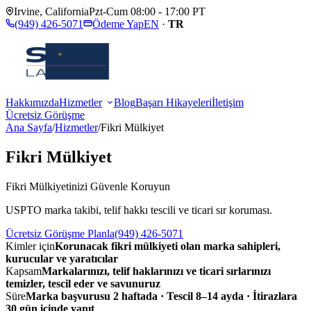
Irvine
,
California
Pzt-Cum 08:00 - 17:00 PT
(949) 426-5071
Ödeme Yap
EN
·
TR
Hakkımızda
Hizmetler
Blog
Başarı Hikayeleri
İletişim
Ücretsiz Görüşme
Ana Sayfa
/
Hizmetler
/
Fikri Mülkiyet
Fikri Mülkiyet
Fikri Mülkiyetinizi Güvenle Koruyun
USPTO marka takibi, telif hakkı tescili ve ticari sır koruması.
Ücretsiz Görüşme Planla
(949) 426-5071
Kimler için
Korunacak fikri mülkiyeti olan marka sahipleri,
kurucular ve yaratıcılar
Kapsam
Markalarınızı, telif haklarınızı ve ticari sırlarınızı
temizler, tescil eder ve savunuruz
Süre
Marka başvurusu 2 haftada · Tescil 8–14 ayda · İtirazlara
30 gün içinde yanıt