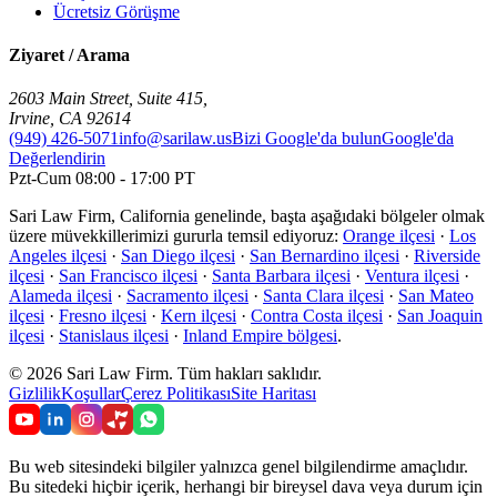
Ücretsiz Görüşme
Ziyaret / Arama
2603 Main Street, Suite 415
,
Irvine
,
CA
92614
(949) 426-5071
info@sarilaw.us
Bizi Google'da bulun
Google'da
Değerlendirin
Pzt-Cum 08:00 - 17:00 PT
Sari Law Firm, California genelinde, başta aşağıdaki bölgeler olmak
üzere müvekkillerimizi gururla temsil ediyoruz:
Orange ilçesi
·
Los
Angeles ilçesi
·
San Diego ilçesi
·
San Bernardino ilçesi
·
Riverside
ilçesi
·
San Francisco ilçesi
·
Santa Barbara ilçesi
·
Ventura ilçesi
·
Alameda ilçesi
·
Sacramento ilçesi
·
Santa Clara ilçesi
·
San Mateo
ilçesi
·
Fresno ilçesi
·
Kern ilçesi
·
Contra Costa ilçesi
·
San Joaquin
ilçesi
·
Stanislaus ilçesi
·
Inland Empire bölgesi
.
©
2026
Sari Law Firm
.
Tüm hakları saklıdır.
Gizlilik
Koşullar
Çerez Politikası
Site Haritası
Bu web sitesindeki bilgiler yalnızca genel bilgilendirme amaçlıdır.
Bu sitedeki hiçbir içerik, herhangi bir bireysel dava veya durum için