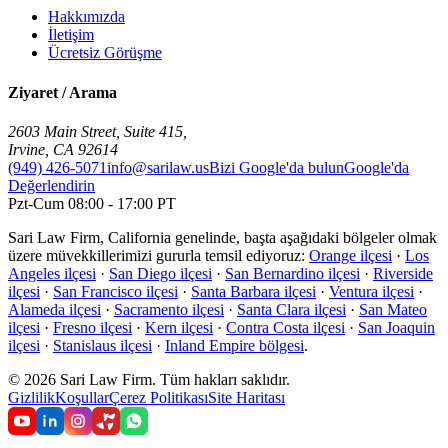
Hakkımızda
İletişim
Ücretsiz Görüşme
Ziyaret / Arama
2603 Main Street, Suite 415
,
Irvine
,
CA
92614
(949) 426-5071
info@sarilaw.us
Bizi Google'da bulun
Google'da
Değerlendirin
Pzt-Cum 08:00 - 17:00 PT
Sari Law Firm, California genelinde, başta aşağıdaki bölgeler olmak
üzere müvekkillerimizi gururla temsil ediyoruz:
Orange ilçesi
·
Los
Angeles ilçesi
·
San Diego ilçesi
·
San Bernardino ilçesi
·
Riverside
ilçesi
·
San Francisco ilçesi
·
Santa Barbara ilçesi
·
Ventura ilçesi
·
Alameda ilçesi
·
Sacramento ilçesi
·
Santa Clara ilçesi
·
San Mateo
ilçesi
·
Fresno ilçesi
·
Kern ilçesi
·
Contra Costa ilçesi
·
San Joaquin
ilçesi
·
Stanislaus ilçesi
·
Inland Empire bölgesi
.
©
2026
Sari Law Firm
.
Tüm hakları saklıdır.
Gizlilik
Koşullar
Çerez Politikası
Site Haritası