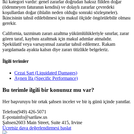
İki kategori vardır: genel zararlar doğrudan haksız fiilden doğar
(ödenmeyen faturanın kendisi) ve dolaylı zararlar çevredeki
koşullardan doğar (ihlalin neden olduğu sonraki sözleşmeler).
İkincisinin tahsil edilebilmesi için makul ölçüde öngörülebilir olması
gerekir.
California, tazminatı zararı azaltma yükümlülükleriyle sınırlar, zarar
gören taraf, kaybını azaltmak için makul adımlar atmalıdır.
Spekülatif veya varsayımsal zararlar tahsil edilemez. Rakam
yargılamada ayakta kalsın diye zararı titizlikle belgeleriz.
İlgili terimler
Cezai Şart (Liquidated Damages)
Aynen İfa (Specific Performance)
Bu terimle ilgili bir konunuz mu var?
Her başvuruyu bir ortak şahsen inceler ve bir iş günü içinde yanıtlar.
Telefon
(949) 426-5071
E-posta
info@sarilaw.us
Şahsen
2603 Main Street, Suite 415
,
Irvine
Ücretsiz dava değerlendirmesi başlat