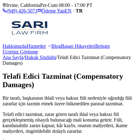
Irvine
,
California
Pzt-Cum 08:00 - 17:00 PT
(949) 426-5071
Ödeme Yap
EN
·
TR
Hakkımızda
Hizmetler
Blog
Başarı Hikayeleri
İletişim
Ücretsiz Görüşme
Ana Sayfa
/
Hukuk Sözlüğü
/
Telafi Edici Tazminat (Compensatory
Damages)
Telafi Edici Tazminat (Compensatory
Damages)
Bir tarafı, başkasının ihlali veya haksız fiili nedeniyle uğradığı fiili
zararlar için tazmin etmek üzere hükmedilen parasal tazminat.
Telafi edici tazminat, zarar gören tarafı ihlal veya haksız fiil
gerçekleşmemiş olsaydı bulunacağı mali konuma getirir. Fiili,
kanıtlanabilir zararı kapsar, kâr kaybı, onarım maliyetleri, ikame
maliyetleri, öngörülebilir dolaylı zararlar.