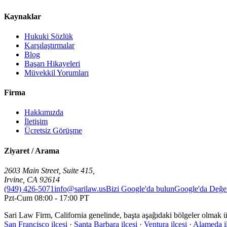
Kaynaklar
Hukuki Sözlük
Karşılaştırmalar
Blog
Başarı Hikayeleri
Müvekkil Yorumları
Firma
Hakkımızda
İletişim
Ücretsiz Görüşme
Ziyaret / Arama
2603 Main Street, Suite 415
,
Irvine
,
CA
92614
(949) 426-5071
info@sarilaw.us
Bizi Google'da bulun
Google'da Değer
Pzt-Cum 08:00 - 17:00 PT
Sari Law Firm, California genelinde, başta aşağıdaki bölgeler olmak 
San Francisco ilçesi
·
Santa Barbara ilçesi
·
Ventura ilçesi
·
Alameda il