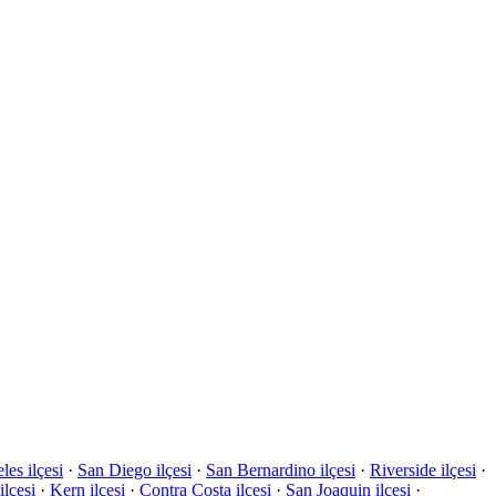
es ilçesi
·
San Diego ilçesi
·
San Bernardino ilçesi
·
Riverside ilçesi
·
ilçesi
·
Kern ilçesi
·
Contra Costa ilçesi
·
San Joaquin ilçesi
·