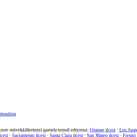
lendirin
üzere müvekkillerimizi gururla temsil ediyoruz:
Orange ilçesi
·
Los Angel
çesi
·
Sacramento ilçesi
·
Santa Clara ilçesi
·
San Mateo ilçesi
·
Fresno 