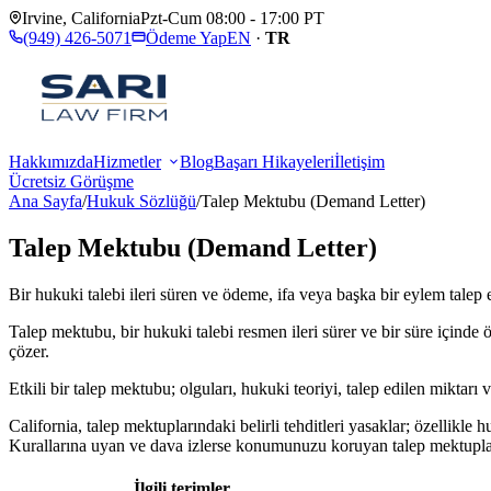
Irvine
,
California
Pzt-Cum 08:00 - 17:00 PT
(949) 426-5071
Ödeme Yap
EN
·
TR
Hakkımızda
Hizmetler
Blog
Başarı Hikayeleri
İletişim
Ücretsiz Görüşme
Ana Sayfa
/
Hukuk Sözlüğü
/
Talep Mektubu (Demand Letter)
Talep Mektubu (Demand Letter)
Bir hukuki talebi ileri süren ve ödeme, ifa veya başka bir eylem talep e
Talep mektubu, bir hukuki talebi resmen ileri sürer ve bir süre içi
çözer.
Etkili bir talep mektubu; olguları, hukuki teoriyi, talep edilen miktarı 
California, talep mektuplarındaki belirli tehditleri yasaklar; özellikl
Kurallarına uyan ve dava izlerse konumunuzu koruyan talep mektupları
İlgili terimler