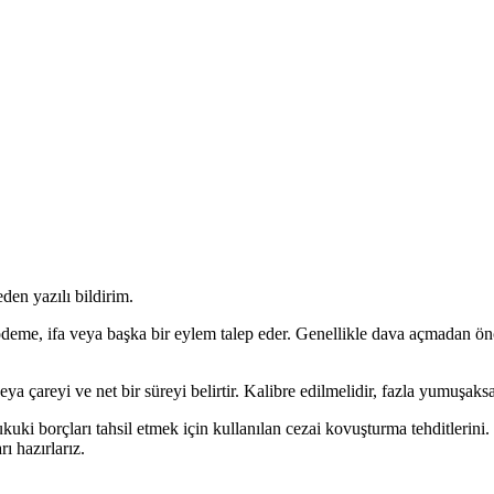
den yazılı bildirim.
nde ödeme, ifa veya başka bir eylem talep eder. Genellikle dava açmad
veya çareyi ve net bir süreyi belirtir. Kalibre edilmelidir, fazla yumuşak
e hukuki borçları tahsil etmek için kullanılan cezai kovuşturma tehditler
 hazırlarız.