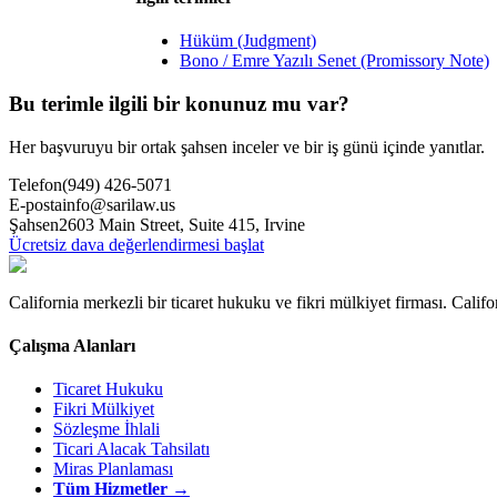
Hüküm (Judgment)
Bono / Emre Yazılı Senet (Promissory Note)
Bu terimle ilgili bir konunuz mu var?
Her başvuruyu bir ortak şahsen inceler ve bir iş günü içinde yanıtlar.
Telefon
(949) 426-5071
E-posta
info@sarilaw.us
Şahsen
2603 Main Street, Suite 415
,
Irvine
Ücretsiz dava değerlendirmesi başlat
California merkezli bir ticaret hukuku ve fikri mülkiyet firması. Californ
Çalışma Alanları
Ticaret Hukuku
Fikri Mülkiyet
Sözleşme İhlali
Ticari Alacak Tahsilatı
Miras Planlaması
Tüm Hizmetler →